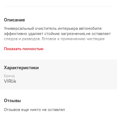
Описание
Универсальный очиститель интерьера автомобиля
эффективно удаляет стойкие загрязнения,не оставляет
следов и разводов. Готовое к применению чистящее
средство для любых типов
Показать полностью
ткани,пластика,обивки,крыши,отделки дверей,ковровых
покрытий. Не размягчает ткань,не приводит к
обвисанию тканевых обивок
Характеристики
Бренд
VIRlik
Отзывы
Отзывов еще никто не оставлял