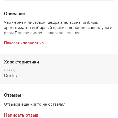
Описание
Чай чёрный листовой, цедра апельсина, имбирь,
ароматизатор имбирный пряник, лепестки календулы и
розы.Подари символ года и пожелание
удачи.Имбирный пряник - вкусное лакомство - символ
Показать полностью
Нового года и Рождества. Его аромат согревает и дарит
праздничное настроение.
Характеристики
Бренд
Curtis
Отзывы
Отзывов еще никто не оставлял
Написать отзыв