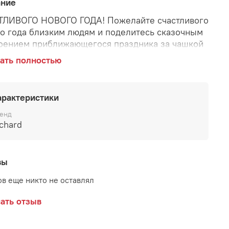
ание
ЛИВОГО НОВОГО ГОДА! Пожелайте счастливого
о года близким людям и поделитесь сказочным
оением приближающегося праздника за чашкой
тного листового чая RICHARD HAVE A
ать полностью
LING NEW YEAR! с цедрой апельсина и пряными
ями. Праздничная упаковка в виде новогодних
, украшенных еловыми ветвями, бантиками и
арактеристики
ёными шишками, станет стильным украшением
ьера.
енд
chard
вы
в еще никто не оставлял
ать отзыв