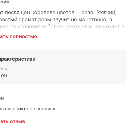
ание
т посвящен королеве цветов — розе. Мягкий,
оватый аромат розы звучит не монотонно, а
рот, то становится более цветочным, то уходит в
ю пудровость. Парфюмерная композиция звучит
ать полностью
во и романтично — то, что нужно для свидания.
ство: Цветочные Начальные ноты Водный
д, Персик Сердечные ноты Белые цветы,
арактеристики
сные ноты, Роза Шлейфовые ноты Мускус,
а
енд
jou
вы
в еще никто не оставлял
ать отзыв