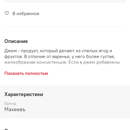
В избранное
Описание
Джем - продукт, который делают из спелых ягод и
фруктов. В отличие от варенья, у него более густая,
желеобразная консистенция. Если в джем добавлены
измельчённые кусочки фруктов, он называется
Показать полностью
конфитюром.
Характеристики
Бренд
Махеевъ