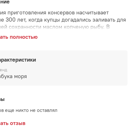
ание
ия приготовления консервов насчитывает
е 300 лет, когда купцы догадались заливать для
ей сохранности маслом копченую рыбу. В
чном нам виде они появились с продвижением
ать полностью
ровом рынке консервов фабричного
овления. Изначально они готовились только из
о вида рыб — шпрота балтийского. В наше время
арактеристики
роизводства этих консервов используют тюльку,
у, молодь сельди и др. Улучшает обмен веществ
енд
збука моря
анизме, внешний вид кожи и волос.
вы
в еще никто не оставлял
ать отзыв