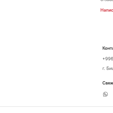
Напис
Конт
+996
г. Б
Свяж