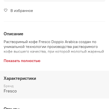
В избранное
Описание
Растворимый кофе Fresco Doppio Arabica создан по
уникальной технологии производства растворимого
кофе высшего качества, при которой молотый жареный
кофе арабика премиум становится неотъемлемой
Показать полностью
частью каждого кристалла сублимированного кофе.
Напиток имеет насыщенный плотный вкус и
неповторимый стойкий аромат свежезаваренного кофе.
Характеристики
Бренд
Fresco
Отзывы