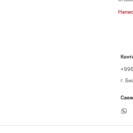
Напис
Конт
+996
г. Б
Свяж