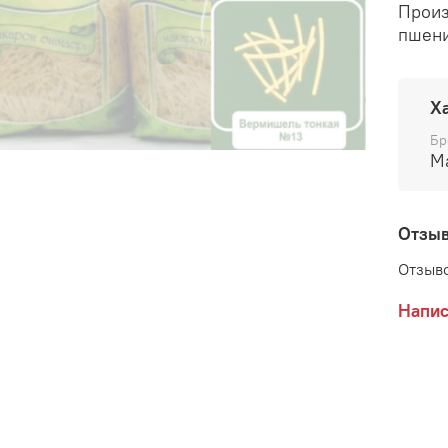
Произ
пшени
Х
Бр
М
Отзы
Отзыво
Напис