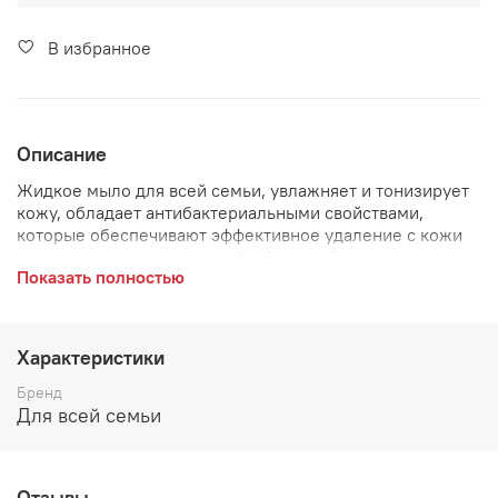
В избранное
Описание
Жидкое мыло для всей семьи, увлажняет и тонизирует
кожу, обладает антибактериальными свойствами,
которые обеспечивают эффективное удаление с кожи
рук различных загрязнений и бактерий, а
Показать полностью
сбалансированная очищающая система мыла
Антибактериальное очень мягко воздействует на кожу.
Характеристики
Бренд
Для всей семьи
Отзывы