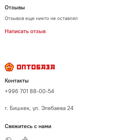
плодов рожкового дерева, эмульгатор (лецитин
Отзывы
соевый), ароматизаторы, антиокислитель(Е306).
Продукт может содержать незначительное количество
Отзывов еще никто не оставлял
продуктов переработки сои.
Написать отзыв
Контакты
+996 701 88-00-54
г. Бишкек, ул. Элебаева 24
Свяжитесь с нами