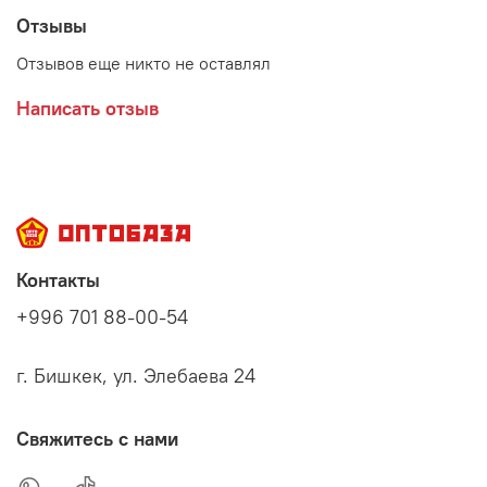
теплого молока (чая, воды), тщательно перемешайте и
Отзывы
кормите из бутылочки или ложечки. Не оставляйте
ребенка одного во время еды без присмотра!
Отзывов еще никто не оставлял
Написать отзыв
Контакты
+996 701 88-00-54
г. Бишкек, ул. Элебаева 24
Свяжитесь с нами