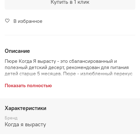
Купить в 1 клик
В избранное
Описание
Пюре Когда Я вырасту - это сбалансированный и
полезный детский десерт, рекомендован для питания
детей старше 5 месяцев. Пюре - излюбленный перекус
не только малышей и деток постарше, но и школьников,
Показать полностью
подростков, взрослых поддерживающих здоровый
образ жизни.Удобная, современная упаковка - пауч,
полностью сохраняет полезные свойства фруктов,
занимает мало места в сумочке и холодильнике, её
Характеристики
удобно брать в дорогу и на прогулку! Пюре
производится на новейшем современном заводе с
Бренд
соблюдением высоких требований к качеству детского
Когда я вырасту
питания.