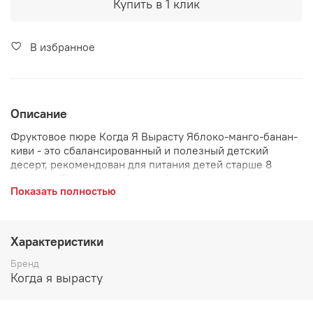
Купить в 1 клик
В избранное
Описание
Фруктовое пюре Когда Я Вырасту Яблоко-манго-банан-
киви - это сбалансированный и полезный детский
десерт, рекомендован для питания детей старше 8
месяцев. Пюре - излюбленный перекус не только
Показать полностью
малышей и деток постарше, но и школьников,
подростков, взрослых поддерживающих здоровый
образ жизни.
Характеристики
Бренд
Когда я вырасту