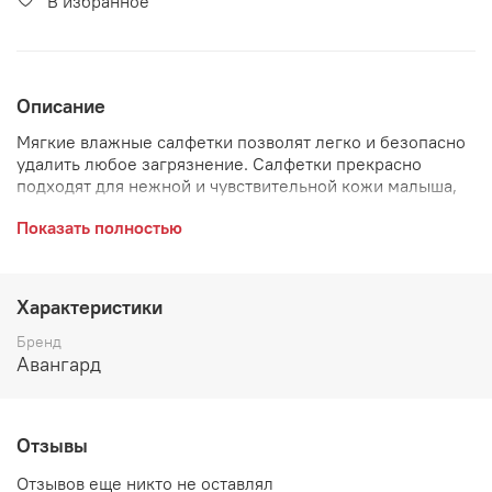
В избранное
Описание
Мягкие влажные салфетки позволят легко и безопасно
удалить любое загрязнение. Салфетки прекрасно
подходят для нежной и чувствительной кожи малыша,
так как пропитаны нежным детским лосьоном с
Показать полностью
приятным запахом.
Характеристики
Бренд
Авангард
Отзывы
Отзывов еще никто не оставлял