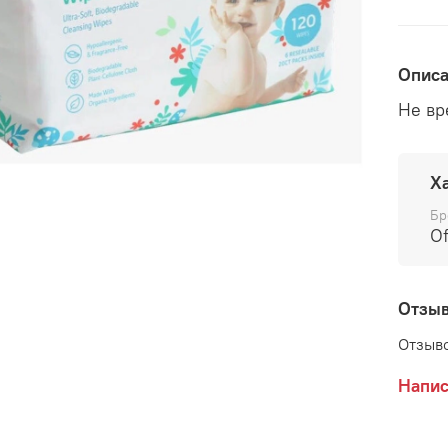
Опис
Не вр
Х
Бр
Of
Отзы
Отзыво
Напис