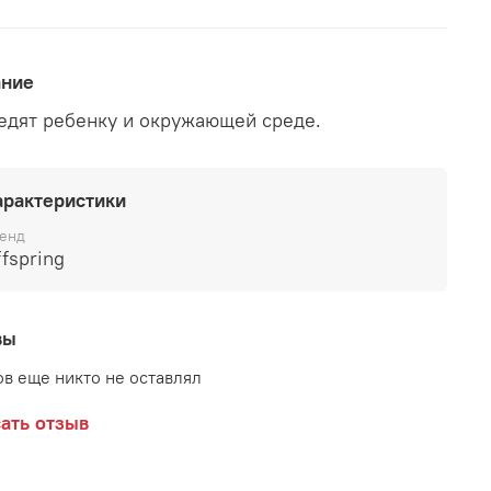
ание
едят ребенку и окружающей среде.
арактеристики
енд
fspring
вы
в еще никто не оставлял
ать отзыв