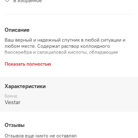
В избранное
Описание
Ваш верный и надежный спутник в любой ситуации и
любом месте. Содержат раствор коллоидного
биосеребра и салициловой кислоты, обладающие
антимикробным эффектом. Предназначены для быстрой
Показать полностью
обработки рук и мест общего пользования.
Характеристики
Бренд
Vestar
Отзывы
Отзывов еще никто не оставлял