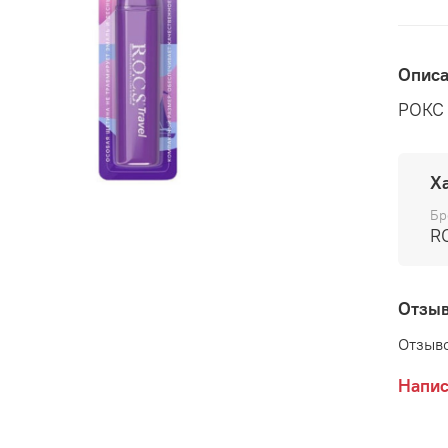
Опис
РОКС 
Х
Бр
R
Отзы
Отзыво
Напис