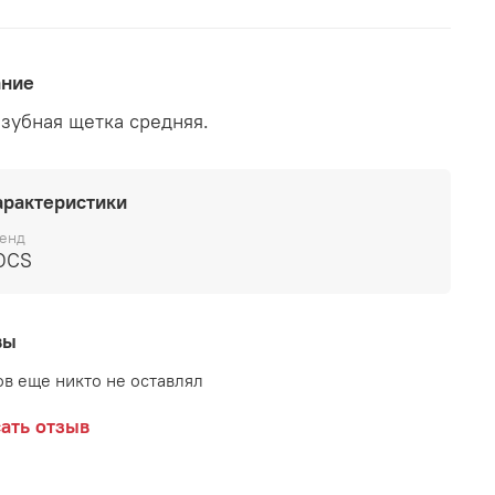
ание
зубная щетка средняя.
арактеристики
енд
OCS
вы
в еще никто не оставлял
ать отзыв