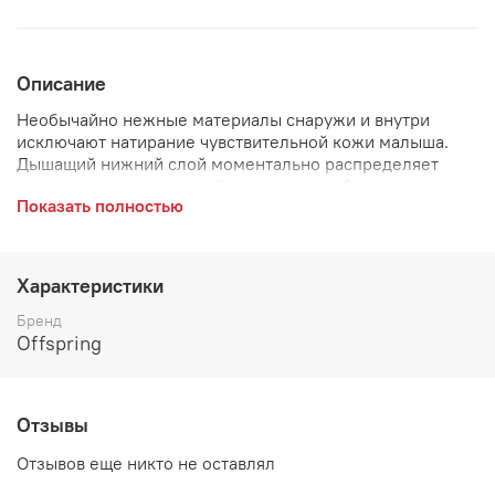
Описание
Необычайно нежные материалы снаружи и внутри
исключают натирание чувствительной кожи малыша.
Дышащий нижний слой моментально распределяет
влагу внутри и не дает ей слеживаться, бережно
Показать полностью
защищает кожу малыша от возникновения
раздражений, оставляя ее сухой и чистой.
Характеристики
Бренд
Offspring
Отзывы
Отзывов еще никто не оставлял