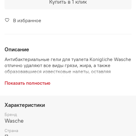
Купить в 1 клик
В избранное
Описание
Антибактериальные гели для туалета Konigliche Wasche
отлично удаляют все виды грязи, жира, а также
образовавшиеся известковые налеты, оставляя
раковину идеально чистой. Используемая
Показать полностью
инновационная формула обеспечивает идеальное
прилипание к очищаемым поверхностям, что
значительно продлевает время их работы, а также
защищает от образования последующих загрязнений.
Характеристики
Дезинфицирующие свойства помогают эффективно
удалять бактерии и грибки, растущие на стенках
Бренд
унитаза. Их гелеобразная консистенция намного
Wasche
эффективнее туалетных жидкостей, доступных на
Страна
рынке.