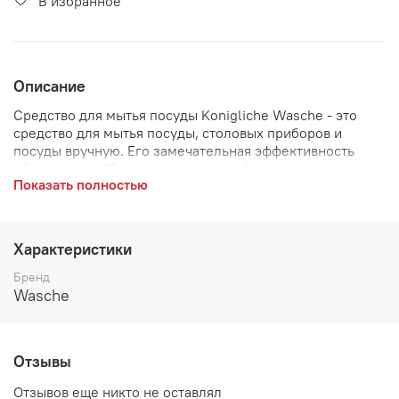
В избранное
Описание
Средство для мытья посуды Konigliche Wasche - это
средство для мытья посуды, столовых приборов и
посуды вручную. Его замечательная эффективность
обусловлена ??его исключительной плотностью и
Показать полностью
высокой концентрацией. Без проблем удаляет грязь и
жир, а также остатки пищи с очищаемых поверхностей.
В отличие от аналогичных продуктов, представленных
на рынке, средство для мытья посуды Konigliche
Характеристики
Wasche не раздражает чувствительную кожу рук и не
вызывает аллергических реакций.
Бренд
Wasche
Отзывы
Отзывов еще никто не оставлял