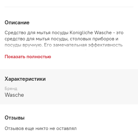
Описание
Средство для мытья посуды Konigliche Wasche - это
средство для мытья посуды, столовых приборов и
посуды вручную. Его замечательная эффективность
обусловлена ??его исключительной плотностью и
Показать полностью
высокой концентрацией. Без проблем удаляет грязь и
жир, а также остатки пищи с очищаемых поверхностей.
В отличие от аналогичных продуктов, представленных
на рынке, средство для мытья посуды Konigliche
Характеристики
Wasche не раздражает чувствительную кожу рук и не
вызывает аллергических реакций.
Бренд
Wasche
Отзывы
Отзывов еще никто не оставлял