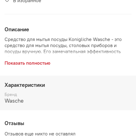
В избранное
Описание
Средство для мытья посуды Konigliche Wasche - это
средство для мытья посуды, столовых приборов и
посуды вручную. Его замечательная эффективность
обусловлена его исключительной плотностью и
Показать полностью
высокой концентрацией. Без проблем удаляет грязь и
жир, а также остатки пищи с очищаемых поверхностей.
В отличие от аналогичных продуктов, представленных
на рынке, средство для мытья посуды Konigliche
Характеристики
Wasche не раздражает чувствительную кожу рук и не
вызывает аллергических реакций.
Бренд
Wasche
Отзывы
Отзывов еще никто не оставлял