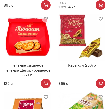
1 557 с
395 с
1 323.45 с
Печенье сахарное
Кара кум 250гр
Печенин Декорированное
350 г
120 с
365 с