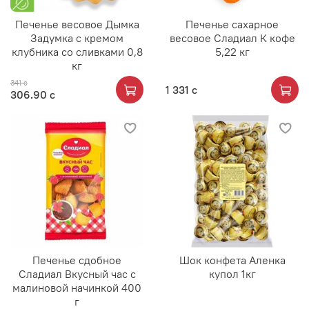
Печенье весовое Дымка
Печенье сахарное
Задумка с кремом
весовое Сладиал К кофе
клубника со сливками 0,8
5,22 кг
кг
341 с
1 331 с
306.90 с
Печенье сдобное
Шок конфета Аленка
Сладиал Вкусный час с
купол 1кг
малиновой начинкой 400
г