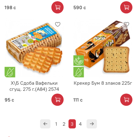
198 с
590 с
Х\Б Сдоба Вафельки
Крекер Бум 8 злаков 225г
сгущ. 275 г.(А84) 2574
95 с
111 с
1
2
3
4