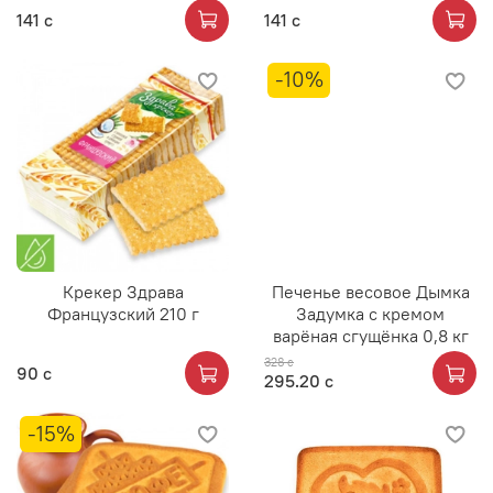
141 с
141 с
-10%
Крекер Здрава
Печенье весовое Дымка
Французский 210 г
Задумка с кремом
варёная сгущёнка 0,8 кг
328 с
90 с
295.20 с
-15%